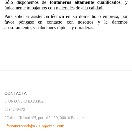
Sólo disponemos de
fontaneros altamente cualificados
, y
únicamente trabajamos con materiales de alta calidad.
Para solicitar asistencia técnica en su domicilio o empresa, por
favor póngase en contacto con nosotros y le daremos
asesoramiento, y soluciones rápidas y duraderas.
CONTACTA
FONTANERO BADAJOZ
634249472
Calle el Trébol,nº5, portal 3-1ºD, 06010 Badajoz
fontanerobadajoz2016@gmail.com