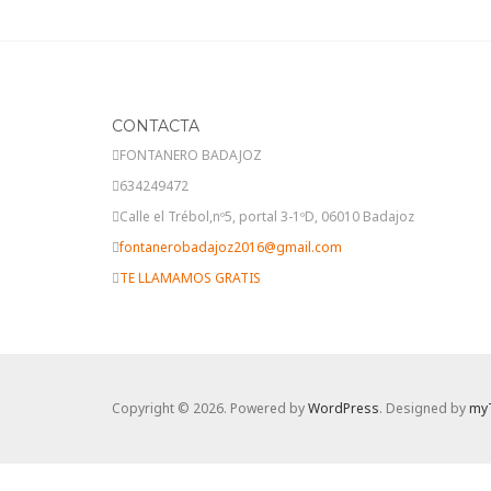
CONTACTA
FONTANERO BADAJOZ
634249472
Calle el Trébol,nº5, portal 3-1ºD, 06010 Badajoz
fontanerobadajoz2016@gmail.com
TE LLAMAMOS GRATIS
Copyright © 2026. Powered by
WordPress
. Designed by
my