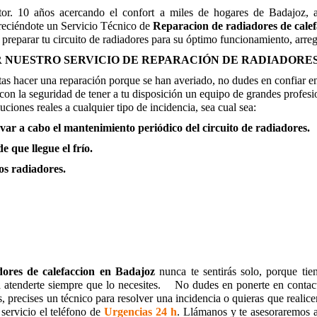
r. 10 años acercando el confort a miles de hogares de Badajoz, a
freciéndote un Servicio Técnico de
Reparacion de radiadores de cale
s preparar tu circuito de radiadores para su óptimo funcionamiento, arr
NUESTRO SERVICIO DE REPARACIÓN DE RADIADORES
esitas hacer una reparación porque se han averiado, no dudes en confiar
 con la seguridad de tener a tu disposición un equipo de grandes profesi
uciones reales a cualquier tipo de incidencia, sea cual sea:
var a cabo el mantenimiento periódico del circuito de radiadores.
e que llegue el frío.
los radiadores.
ores de calefaccion
en Badajoz
nunca te sentirás solo, porque tie
a atenderte siempre que lo necesites. No dudes en ponerte en contac
s, precises un técnico para resolver una incidencia o quieras que realic
servicio el teléfono de
Urgencias 24 h
. Llámanos y te asesoraremos a