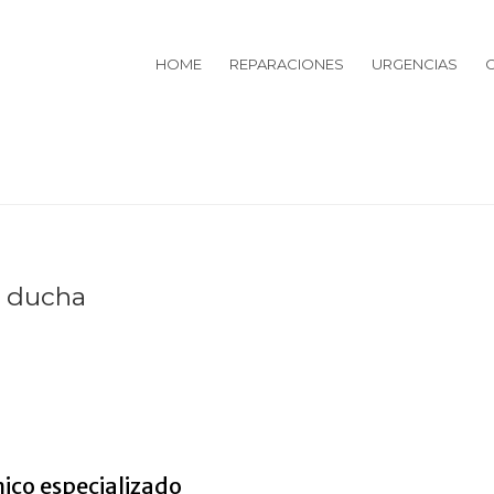
HOME
REPARACIONES
URGENCIAS
e ducha
o de ducha en Badajoz
ico especializado