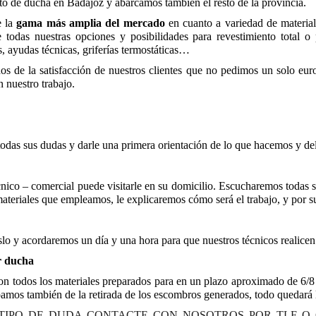
to de ducha en Badajoz y abarcamos también el resto de la provincia.
e la
gama más amplia del mercado
en cuanto a variedad de material
todas nuestras opciones y posibilidades para revestimiento total o 
, ayudas técnicas, griferías termostáticas…
os de la satisfacción de nuestros clientes que no pedimos un solo eu
 nuestro trabajo.
todas sus dudas y darle una primera orientación de lo que hacemos y de
cnico – comercial puede visitarle en su domicilio. Escucharemos todas 
teriales que empleamos, le explicaremos cómo será el trabajo, y por su
slo y acordaremos un día y una hora para que nuestros técnicos realice
r ducha
on todos los materiales preparados para en un plazo aproximado de 6/8 ho
mos también de la retirada de los escombros generados, todo quedará 
 TIPO DE DUDA CONTACTE CON NOSOTROS POR TLF O