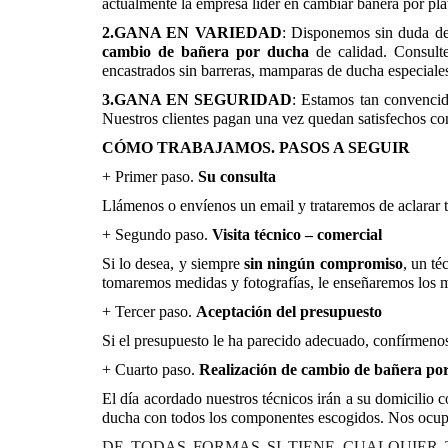
actualmente la empresa líder en cambiar bañera por pla
2.GANA EN VARIEDAD
: Disponemos sin duda d
cambio de bañera por ducha
de calidad. Consulte 
encastrados sin barreras, mamparas de ducha especiales
3.GANA EN SEGURIDAD
: Estamos tan convencid
Nuestros clientes pagan una vez quedan satisfechos con
CÓMO TRABAJAMOS. PASOS A SEGUIR
+ Primer paso.
Su consulta
Llámenos o envíenos un email y trataremos de aclarar 
+ Segundo paso.
Visita técnico – comercial
Si lo desea, y siempre
sin ningún compromiso
, un té
tomaremos medidas y fotografías, le enseñaremos los ma
+ Tercer paso.
Aceptación del presupuesto
Si el presupuesto le ha parecido adecuado, confírmeno
+ Cuarto paso.
Realización de cambio de bañera po
El día acordado nuestros técnicos irán a su domicilio c
ducha con todos los componentes escogidos. Nos ocupa
DE TODAS FORMAS SI TIENE CUALQUIER