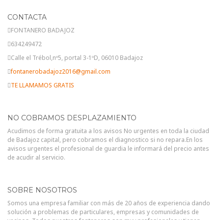
CONTACTA
FONTANERO BADAJOZ
634249472
Calle el Trébol,nº5, portal 3-1ºD, 06010 Badajoz
fontanerobadajoz2016@gmail.com
TE LLAMAMOS GRATIS
NO COBRAMOS DESPLAZAMIENTO
Acudimos de forma gratuita a los avisos No urgentes en toda la ciudad
de Badajoz capital, pero cobramos el diagnostico si no repara.En los
avisos urgentes el profesional de guardia le informará del precio antes
de acudir al servicio.
SOBRE NOSOTROS
Somos una empresa familiar con más de 20 años de experiencia dando
solución a problemas de particulares, empresas y comunidades de