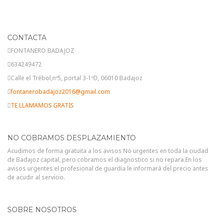
CONTACTA
FONTANERO BADAJOZ
634249472
Calle el Trébol,nº5, portal 3-1ºD, 06010 Badajoz
fontanerobadajoz2016@gmail.com
TE LLAMAMOS GRATIS
NO COBRAMOS DESPLAZAMIENTO
Acudimos de forma gratuita a los avisos No urgentes en toda la ciudad
de Badajoz capital, pero cobramos el diagnostico si no repara.En los
avisos urgentes el profesional de guardia le informará del precio antes
de acudir al servicio.
SOBRE NOSOTROS