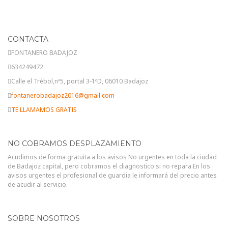
CONTACTA
FONTANERO BADAJOZ
634249472
Calle el Trébol,nº5, portal 3-1ºD, 06010 Badajoz
fontanerobadajoz2016@gmail.com
TE LLAMAMOS GRATIS
NO COBRAMOS DESPLAZAMIENTO
Acudimos de forma gratuita a los avisos No urgentes en toda la ciudad
de Badajoz capital, pero cobramos el diagnostico si no repara.En los
avisos urgentes el profesional de guardia le informará del precio antes
de acudir al servicio.
SOBRE NOSOTROS