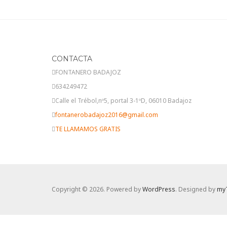
CONTACTA
FONTANERO BADAJOZ
634249472
Calle el Trébol,nº5, portal 3-1ºD, 06010 Badajoz
fontanerobadajoz2016@gmail.com
TE LLAMAMOS GRATIS
Copyright © 2026. Powered by
WordPress
. Designed by
my