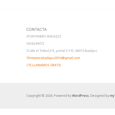
CONTACTA
FONTANERO BADAJOZ
634249472
Calle el Trébol,nº5, portal 3-1ºD, 06010 Badajoz
fontanerobadajoz2016@gmail.com
TE LLAMAMOS GRATIS
Copyright © 2026. Powered by
WordPress
. Designed by
my