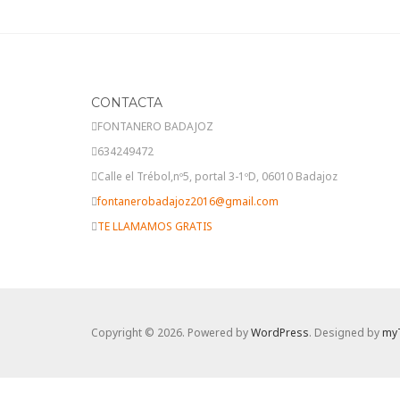
CONTACTA
FONTANERO BADAJOZ
634249472
Calle el Trébol,nº5, portal 3-1ºD, 06010 Badajoz
fontanerobadajoz2016@gmail.com
TE LLAMAMOS GRATIS
Copyright © 2026. Powered by
WordPress
. Designed by
my