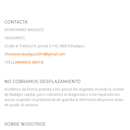
CONTACTA
FONTANERO BADAJOZ
634249472
Calle el Trébol,nº5, portal 3-1ºD, 06010 Badajoz
fontanerobadajoz2016@gmail.com
TE LLAMAMOS GRATIS
NO COBRAMOS DESPLAZAMIENTO
Acudimos de forma gratuita a los avisos No urgentes en toda la ciudad
de Badajoz capital, pero cobramos el diagnostico si no repara.En los
avisos urgentes el profesional de guardia le informará del precio antes
de acudir al servicio.
SOBRE NOSOTROS