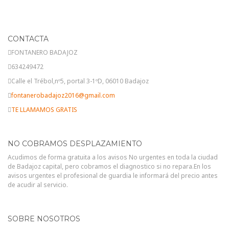
CONTACTA
FONTANERO BADAJOZ
634249472
Calle el Trébol,nº5, portal 3-1ºD, 06010 Badajoz
fontanerobadajoz2016@gmail.com
TE LLAMAMOS GRATIS
NO COBRAMOS DESPLAZAMIENTO
Acudimos de forma gratuita a los avisos No urgentes en toda la ciudad
de Badajoz capital, pero cobramos el diagnostico si no repara.En los
avisos urgentes el profesional de guardia le informará del precio antes
de acudir al servicio.
SOBRE NOSOTROS